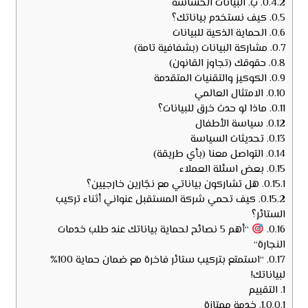
0.4.2.
ب. البيانات الحساسة
0.5.
كيف نستخدم بياناتك؟
0.6.
الحماية الذكية للبيانات
0.7.
مشاركة البيانات (بشفافية تامة)
0.8.
حقوقك (تجاوز القانون)
0.9.
الكوكيز والتقنيات المتقدمة
0.10.
الامتثال العالمي
0.11.
ماذا لو حدث خرق للبيانات؟
0.12.
سياسة الأطفال
0.13.
تحديثات السياسة
0.14.
التواصل معنا (بأي طريقة)
0.15.
بعض اسئلة العملاء
0.15.1.
هل تشاركون بياناتي مع نجّارين خارجيين؟
0.15.2.
كيف تحمي شركة المستقبل عنواني أثناء تركيب
الستائر؟
0.16.
“أهم 5 نصائح لحماية بياناتك عند طلب خدمات
النجارة“
0.17.
“استمتع بتركيب ستائر فاخرة مع ضمان حماية 100%
لبياناتك!
1.
التقييم
1.0.0.1.
خدمة ممتازة