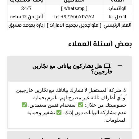
القناة
التفاصيل
وقت الاستجابة
الواتساب
[
whatsapp
]
24/7
اتصل بنا
tel:+971566713352
أقل من 12 ساعة
المقر الرئيسي
[ متواجدين بجميع الامارات ]
زيارة بموعد مسبق
بعض اسئلة العملاء
هل تشاركون بياناتي مع نجّارين
خارجيين؟
لا، شركة المستقبل لا تشارك بياناتك مع نجّارين خارجيين
أو أي أطراف ثالثة غير مصرح لهم. نلتزم بحماية
خصوصيتك من خلال:
استخدام فنيين معتمدين.
عدم مشاركة البيانات دون إذنك.
تشفير وحماية
المعلومات.