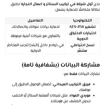
نحن
أول شركة في تركيب الستائر و اعمال النجارة
تطبق
نظامًا متكاملًا للحماية يشمل:
التكنولوجيا
التفاصيل
تشفير AES-256
لحماية بيانات عنوانك واتصالاتك.
اختبارات الاختراق
بالتعاون مع شركات أمنية مرموقة.
الدورية
نسخ احتياطي
في خوادم داخل [البلد] لتجنب المخاطر
مشفّر
الدولية.
مشاركة البيانات (بشفافية تامة)
نشارك البيانات
فقط
مع:
فريق التركيب الميداني
: لضمان الوصول الدقيق إلى
موقعك.
موردي المواد
: مثل شركات أقمشة الستائر أو الخشب
(بدون الكشف عن هويتك).