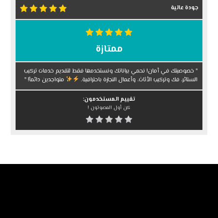
جودة عالية
ممتازة
" خصوصيتك في أمان! نحمي بياناتك ونستخدمها فقط لتقديم خدمات تركيب
الستائر، فك وتركيب الأثاث، وأعمال النجارة باحترافية.
متواجدين دائمآ! "
تقييم المستخدمون:
كن أول المصوتون !