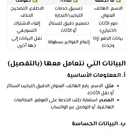
ما نجمعه
لماذا؟
حقوقك
الاسم، الهاتف،
تنسيق خدمات
الاطلاع، التصحيح،
العنوان
التركيب/النجارة
الحذف
صور الأثاث
تصميم دقيق للستائر
إلغاء الاشتراك
(اختياري)
أو الأثاث
التسويقي
بيانات الدفع (إذا
نقل البيانات إلى
إتمام الفواتير بسهولة
وجدت)
جهة أخرى
البيانات التي نتعامل معها (بالتفصيل)
أ. المعلومات الأساسية
مثل
: الاسم، رقم الهاتف، العنوان الدقيق (لتركيب الستائر
أو نقل الأثاث).
المصدر
: استمارة طلب الخدمة على الموقع، المكالمات
الهاتفية، أو التواصل عبر الواتساب.
ب. البيانات الحساسة