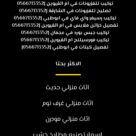
تركيب تلفزيونات في ام القيوين |0566713352
تصليح تلفزيونات في الشارقة |0566713352
تركيب رسيفر واي فاي في ابوظبي |0566713352
تفصيل خزائن ملابس في ام القيوين |0566713352
تركيب جبس بورد في عجمان |0566713352
تركيب فورسيلنج ام القيوين |0566713352
تفصيل كبتات في ابوظبي |0566713352|
الاكثر بحثا
اثاث منزلي حديث
اثاث منزلي غرف نوم
اثاث منزلي مودرن
اسعار تصنيع مطابخ خشب