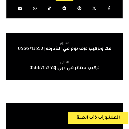
سابق
فك وتركيب غرف نوم في الشارقة |0566713352
التالي
تركيب ستائر في دبي |0566713352
المنشورات ذات الصلة