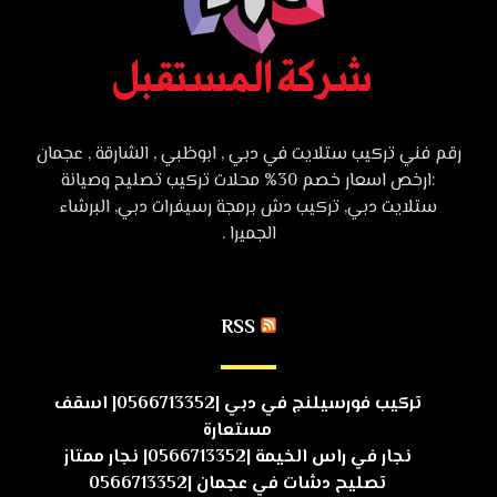
رقم فني تركيب ستلايت في دبي , ابوظبي , الشارقة , عجمان
:ارخص اسعار خصم 30% محلات تركيب تصليح وصيانة
ستلايت دبي, تركيب دش برمجة رسيفرات دبي, البرشاء
الجميرا .
RSS
تركيب فورسيلنج في دبي |0566713352| اسقف
مستعارة
نجار في راس الخيمة |0566713352| نجار ممتاز
تصليح دشات في عجمان |0566713352