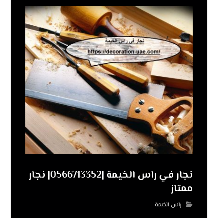
نجار في راس الخيمة |0566713352| نجار
ممتاز
راس الخيمة