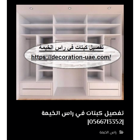
تفصيل كبتات في راس الخيمة
|0566713352|
راس الخيمة