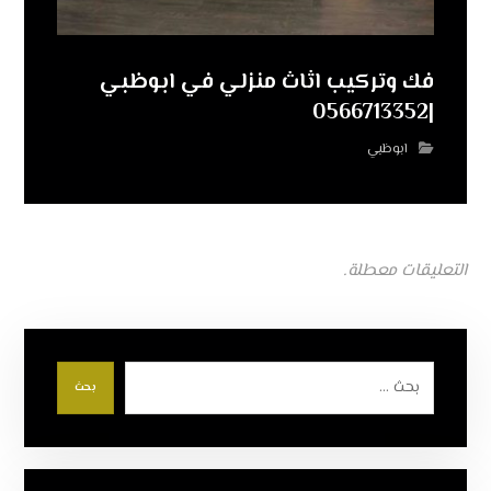
فك وتركيب اثاث منزلي في ابوظبي
|0566713352
ابوظبي
التعليقات معطلة.
بحث