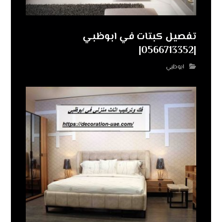
تفصيل كبتات في ابوظبي
|0566713352|
ابوظبي