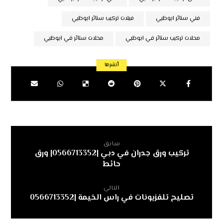
فني ستائر ابوظبي
‏فيلات تركيب ستائر ابوظبي
محلات تركيب ستائر في ابوظبي
محلات ستائر في ابوظبي
سابق
تركيب ورق جدران في دبي |0566713352| ورق
حائط
التالي
تصليح تلفزيونات في راس الخيمة |0566713352