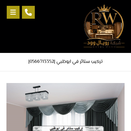
تركيب ستائر في ابوظبي |0566713352|