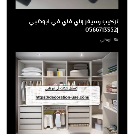
تركيب رسيفر واي فاي في ابوظبي
|0566713352
ابوظبي