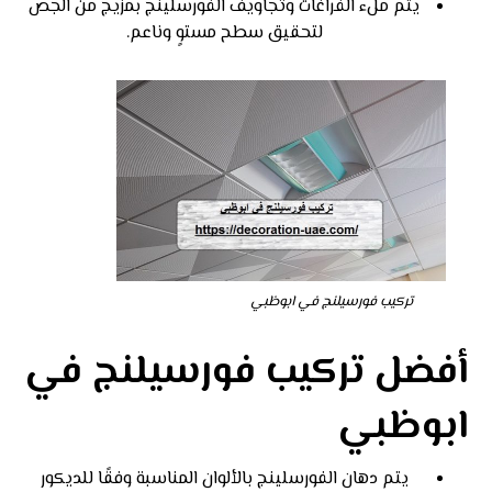
يتم ملء الفراغات وتجاويف الفورسلينج بمزيج من الجص
لتحقيق سطح مستوٍ وناعم.
تركيب فورسيلنج في ابوظبي
أفضل تركيب فورسيلنج في
ابوظبي
يتم دهان الفورسلينج بالألوان المناسبة وفقًا للديكور