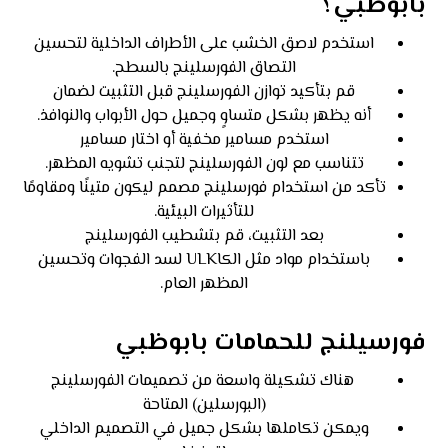
بابوظبي؟
استخدم لاصق الخشب على الأطراف الداخلية لتحسين
التصاق الفورسلينج بالسطح.
قم بتأكيد توازن الفورسلينج قبل التثبيت لضمان
أنه يظهر بشكل متساوٍ وجميل حول الأبواب والنوافذ.
استخدم مسامير مخفية أو اختار مسامير
تتناسب مع لون الفورسلينج لتجنب تشويه المظهر.
تأكد من استخدام فورسلينج مصمم ليكون متينًا ومقاومًا
للتأثيرات البيئية.
بعد التثبيت، قم بتشطيب الفورسلينج
باستخدام مواد مثل الكاULK لسد الفجوات وتحسين
المظهر العام.
فورسيلنج للحمامات بابوظبي
هناك تشكيلة واسعة من تصميمات الفورسلينج
(البورسلين) المتاحة
ويمكن تكاملها بشكل جميل في التصميم الداخلي