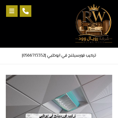
تركيب فورسيلنج في ابوظبي |0566713352|