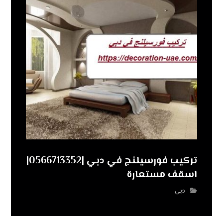
تركيب فورسيلنج في دبي |0566713352|
اسقف مستعارة
دبي