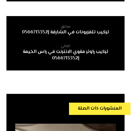
سابق
تركيب تلفزيونات في الشارقة |0566713352
التالي
تركيب راوتر مقوي الانترنت في راس الخيمة
|0566713352
المنشورات ذات الصلة