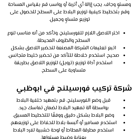
ومستوٍ وجاف. يجب إزالة أي أتربة أو رواسب قم بقياس المساحة
وقم بتخطيط كيفية توزيع البلاط على السطح للحصول على
توزيع متساوٍ وجميل.
اختر اللاصق اللازم للفورسلينج، وتأكد من أنه مناسب لنوع
السطح والظروف المحيطة.
اتبع تعليمات الشركة المصنعة لتحضير اللاصق بشكل
صحيح. استخدم خلاطة للتأكد من تحضير خليط متجانس.
استخدم أداة توزيع (ترويل) لتوزيع اللاصق بطريقة
متساوية على السطح.
شركة تركيب فورسيلنج في ابوظبي
قبل وضع الفورسلينج، قم بتمهيد خلفية البلاط
بواسطة آلة تمهيد البلاط لضمان تماسك جيد.
وضع البلاط بشكل دقيق ووفقًا للتخطيط المسبق.
استخدم مسامير أو ألبسة بلاط للحفاظ على توزيعهم.
استخدم مطرقة المطاط أو لوحة خشبية لفرد البلاط
بعناية وضبط مستواها.