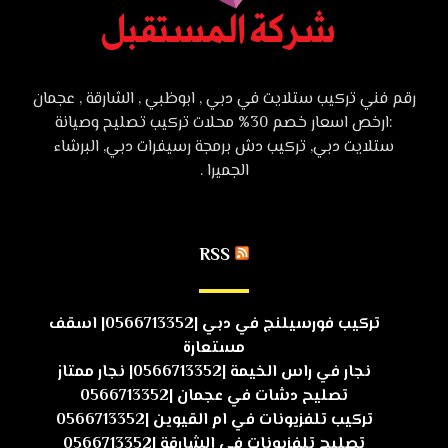
رقم فني تركيب ستلايت في دبي , ابوظبي , الشارقة , عجمان
:ارخص اسعار خصم 30% محلات تركيب تصليح وصيانة
ستلايت دبي, تركيب دش برمجة رسيفرات دبي, البرشاء
الجميرا .
RSS
تركيب فورسيلنج في دبي |0566713352| اسقف
مستعارة
نجار في راس الخيمة |0566713352| نجار ممتاز
تصليح دشات في عجمان |0566713352
تركيب تلفزيونات في ام القيوين |0566713352
تصليح تلفزيونات في الشارقة |0566713352