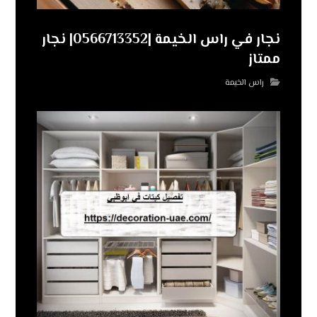
نجار في راس الخيمة |0566713352| نجار
ممتاز
راس الخيمة