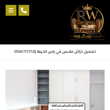
تفصيل خزائن ملابس في راس الخيمة |0566713352