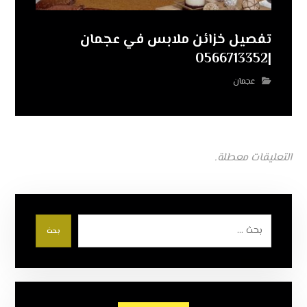
تفصيل خزائن ملابس في عجمان
|0566713352
عجمان
التعليقات معطلة.
بحث