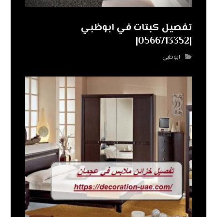
تفصيل كبتات في ابوظبي
|0566713352|
ابوظبي