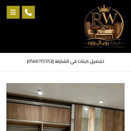
تفصيل كبتات في الشارقة |0566713352|