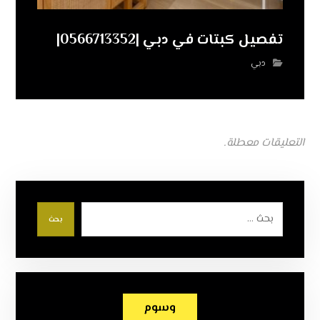
تفصيل كبتات في دبي |0566713352|
دبي
التعليقات معطلة.
بحث
وسوم