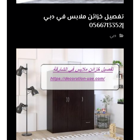
تفصيل خزائن ملابس في دبي
|0566713352
دبي