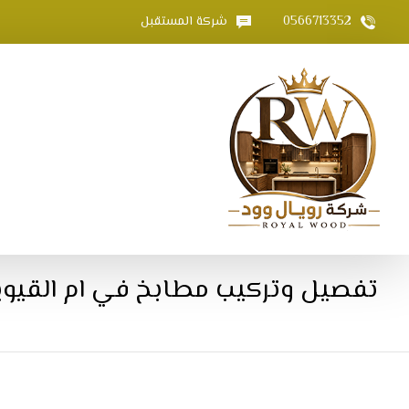
0566713352
شركة المستقبل
تفصيل وتركيب مطابخ في ام القيوين |6713352