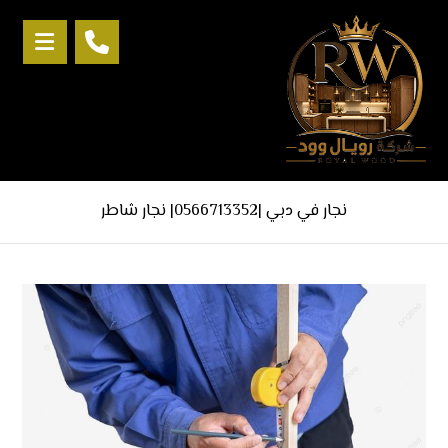
نجار في دبي |0566713352| نجار شاطر