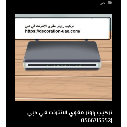
دبي
تركيب راوتر مقوي الانترنت في دبي
|0566713352