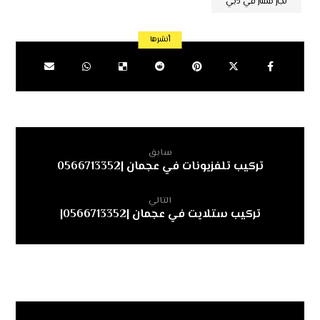
نجار ممتاز في دبي
سابق
تركيب تلفزيونات في عجمان |0566713352
التالي
تركيب ستلايت في عجمان |0566713352|