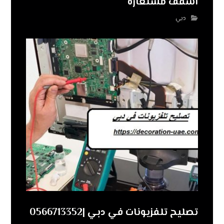
اسقف مستعارة
دبي
تصليح تلفزيونات في دبي |0566713352