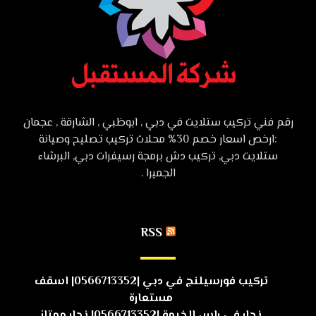
رقم فني تركيب ستلايت في دبي , ابوظبي , الشارقة , عجمان
:ارخص اسعار خصم 30% محلات تركيب تصليح وصيانة
ستلايت دبي, تركيب دش برمجة رسيفرات دبي, البرشاء
الجميرا .
RSS
تركيب فورسيلنج في دبي |0566713352| اسقف
مستعارة
نجار في راس الخيمة |0566713352| نجار ممتاز