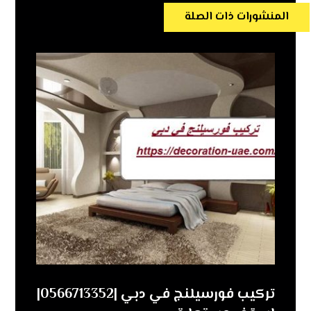
المنشورات ذات الصلة
تركيب فورسيلنج في دبي |0566713352|