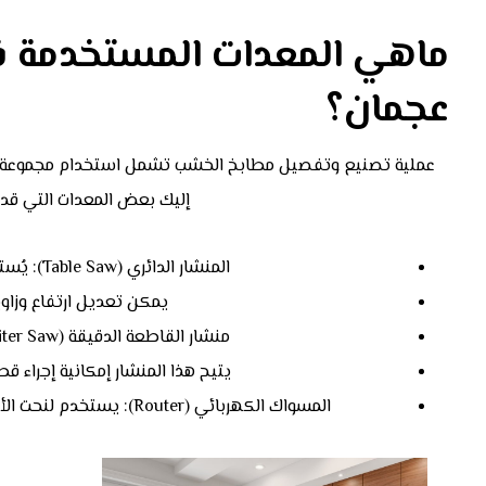
ماهي المعدات المستخدمة 
عجمان؟
عملية تصنيع وتفصيل مطابخ الخشب تشمل استخدام مجموعة متنو
إليك بعض المعدات التي قد
المنشار الدائري (Table Saw): يُستخدم لقطع الألواح الخشبية بدقة وسرعة.
يمكن تعديل ارتفاع وزاو
منشار القاطعة الدقيقة (Miter Saw): يستخدم لقطع الزوايا بشكل دقيق.
يتيح هذا المنشار إمكانية إجراء 
المسواك الكهربائي (Router): يستخدم لنحت الأطراف والحواف وتشكيل الألواح الخشبية بشكل جمالي.