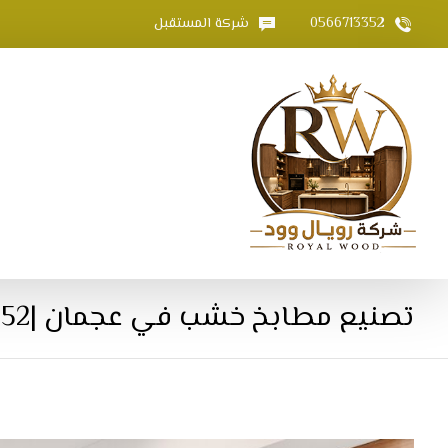
0566713352
شركة المستقبل
تصنيع مطابخ خشب في عجمان |0566713352