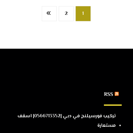
2
1
RSS
تركيب فورسيلنج في دبي |0566713352| اسقف
مستعارة