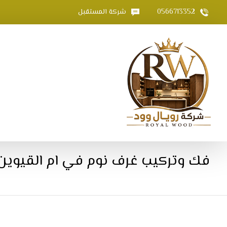
0566713352
شركة المستقبل
فك وتركيب غرف نوم في ام القيوين |66713352