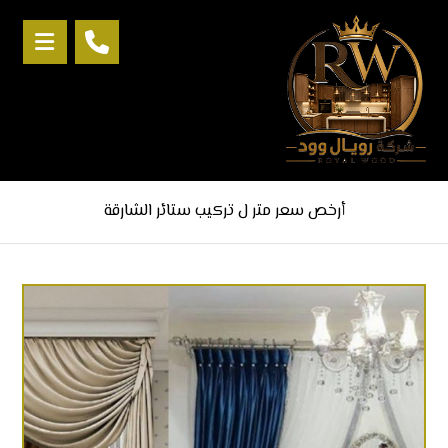
أرخص سعر متر ل تركيب ستائر الشارقة