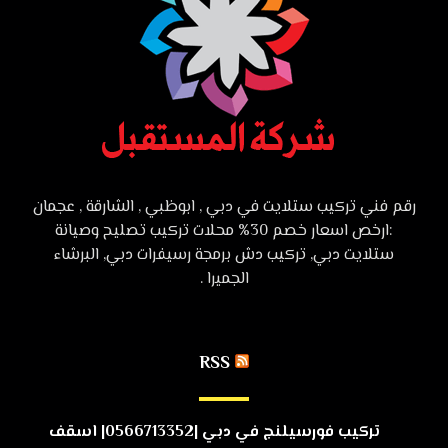
رقم فني تركيب ستلايت في دبي , ابوظبي , الشارقة , عجمان
:ارخص اسعار خصم 30% محلات تركيب تصليح وصيانة
ستلايت دبي, تركيب دش برمجة رسيفرات دبي, البرشاء
الجميرا .
RSS
تركيب فورسيلنج في دبي |0566713352| اسقف