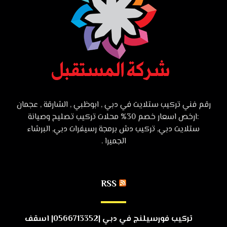
رقم فني تركيب ستلايت في دبي , ابوظبي , الشارقة , عجمان
:ارخص اسعار خصم 30% محلات تركيب تصليح وصيانة
ستلايت دبي, تركيب دش برمجة رسيفرات دبي, البرشاء
الجميرا .
RSS
تركيب فورسيلنج في دبي |0566713352| اسقف