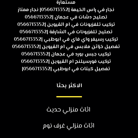
مستعارة
نجار في راس الخيمة |0566713352| نجار ممتاز
تصليح دشات في عجمان |0566713352
تركيب تلفزيونات في ام القيوين |0566713352
تصليح تلفزيونات في الشارقة |0566713352
تركيب رسيفر واي فاي في ابوظبي |0566713352
تفصيل خزائن ملابس في ام القيوين |0566713352
تركيب جبس بورد في عجمان |0566713352
تركيب فورسيلنج ام القيوين |0566713352
تفصيل كبتات في ابوظبي |0566713352|
الاكثر بحثا
اثاث منزلي حديث
اثاث منزلي غرف نوم