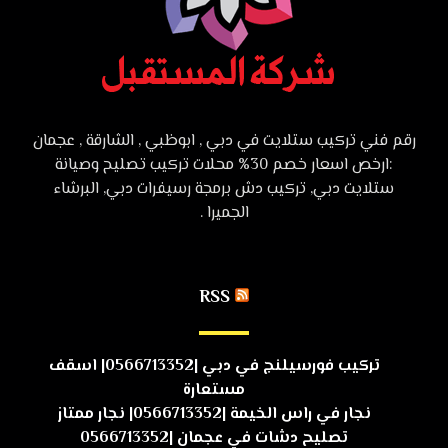
رقم فني تركيب ستلايت في دبي , ابوظبي , الشارقة , عجمان
:ارخص اسعار خصم 30% محلات تركيب تصليح وصيانة
ستلايت دبي, تركيب دش برمجة رسيفرات دبي, البرشاء
الجميرا .
RSS
تركيب فورسيلنج في دبي |0566713352| اسقف
مستعارة
نجار في راس الخيمة |0566713352| نجار ممتاز
تصليح دشات في عجمان |0566713352