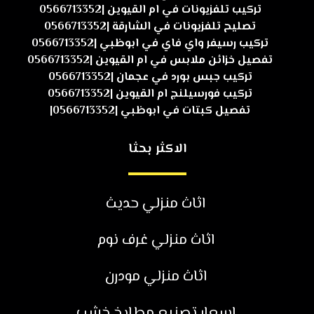
تركيب تلفزيونات في ام القيوين |0566713352
تصليح تلفزيونات في الشارقة |0566713352
تركيب رسيفر واي فاي في ابوظبي |0566713352
تفصيل خزائن ملابس في ام القيوين |0566713352
تركيب جبس بورد في عجمان |0566713352
تركيب فورسيلنج ام القيوين |0566713352
تفصيل كبتات في ابوظبي |0566713352|
الاكثر بحثا
اثاث منزلي حديث
اثاث منزلي غرف نوم
اثاث منزلي مودرن
اسعار تصنيع مطابخ خشب