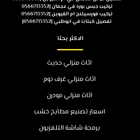
تركيب جبس بورد في عجمان |0566713352
تركيب فورسيلنج ام القيوين |0566713352
تفصيل كبتات في ابوظبي |0566713352|
الاكثر بحثا
اثاث منزلي حديث
اثاث منزلي غرف نوم
اثاث منزلي مودرن
اسعار تصنيع مطابخ خشب
برمجة شاشة التلفزيون