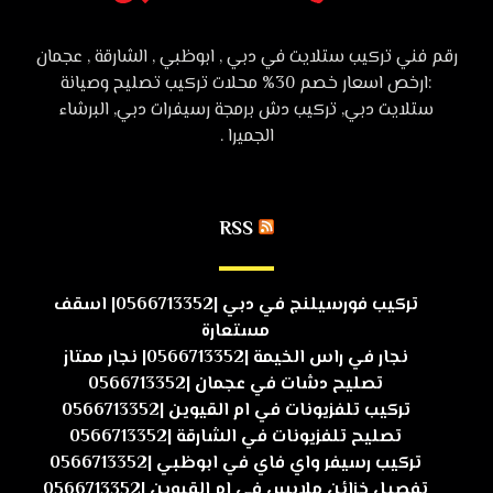
رقم فني تركيب ستلايت في دبي , ابوظبي , الشارقة , عجمان
:ارخص اسعار خصم 30% محلات تركيب تصليح وصيانة
ستلايت دبي, تركيب دش برمجة رسيفرات دبي, البرشاء
الجميرا .
RSS
تركيب فورسيلنج في دبي |0566713352| اسقف
مستعارة
نجار في راس الخيمة |0566713352| نجار ممتاز
تصليح دشات في عجمان |0566713352
تركيب تلفزيونات في ام القيوين |0566713352
تصليح تلفزيونات في الشارقة |0566713352
تركيب رسيفر واي فاي في ابوظبي |0566713352
تفصيل خزائن ملابس في ام القيوين |0566713352