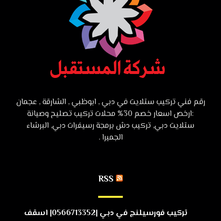
رقم فني تركيب ستلايت في دبي , ابوظبي , الشارقة , عجمان
:ارخص اسعار خصم 30% محلات تركيب تصليح وصيانة
ستلايت دبي, تركيب دش برمجة رسيفرات دبي, البرشاء
الجميرا .
RSS
تركيب فورسيلنج في دبي |0566713352| اسقف