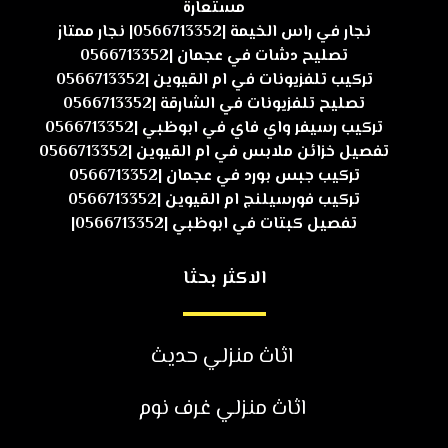
مستعارة
نجار في راس الخيمة |0566713352| نجار ممتاز
تصليح دشات في عجمان |0566713352
تركيب تلفزيونات في ام القيوين |0566713352
تصليح تلفزيونات في الشارقة |0566713352
تركيب رسيفر واي فاي في ابوظبي |0566713352
تفصيل خزائن ملابس في ام القيوين |0566713352
تركيب جبس بورد في عجمان |0566713352
تركيب فورسيلنج ام القيوين |0566713352
تفصيل كبتات في ابوظبي |0566713352|
الاكثر بحثا
اثاث منزلي حديث
اثاث منزلي غرف نوم