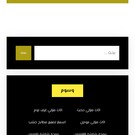
بحث
وسوم
اثاث منزلي حديث
اثاث منزلي غرف نوم
اثاث منزلي مودرن
اسعار تصنيع مطابخ خشب
برمجة شاشة التلفزيون
برمجة شاشة تلفزيون