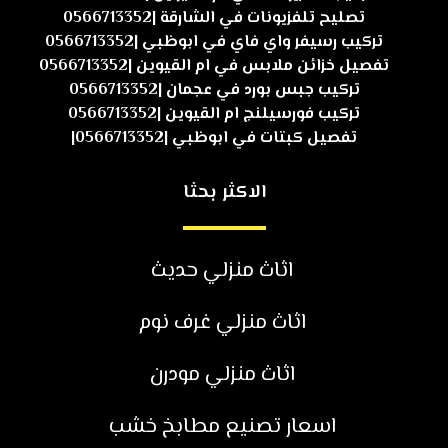
تصليح تلفزيونات في الشارقة |0566713352
تركيب رسيفر واي فاي في ابوظبي |0566713352
تفصيل خزائن ملابس في ام القيوين |0566713352
تركيب جبس بورد في عجمان |0566713352
تركيب فورسيلنج ام القيوين |0566713352
تفصيل كبتات في ابوظبي |0566713352|
الاكثر بحثا
اثاث منزلي حديث
اثاث منزلي غرف نوم
اثاث منزلي مودرن
اسعار تصنيع مطابخ خشب