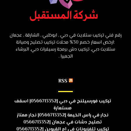
رقم فني تركيب ستلايت في دبي , ابوظبي , الشارقة , عجمان
:ارخص اسعار خصم 30% محلات تركيب تصليح وصيانة
ستلايت دبي, تركيب دش برمجة رسيفرات دبي, البرشاء
الجميرا .
RSS
تركيب فورسيلنج في دبي |0566713352| اسقف
مستعارة
نجار في راس الخيمة |0566713352| نجار ممتاز
تصليح دشات في عجمان |0566713352
تركيب تلفزيونات في ام القيوين |0566713352