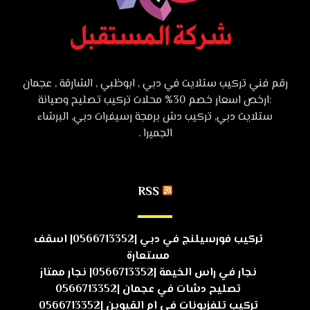
رقم فني تركيب ستلايت في دبي , ابوظبي , الشارقة , عجمان
:ارخص اسعار خصم 30% محلات تركيب تصليح وصيانة
ستلايت دبي, تركيب دش برمجة رسيفرات دبي, البرشاء
الجميرا .
RSS
تركيب فورسيلنج في دبي |0566713352| اسقف
مستعارة
نجار في راس الخيمة |0566713352| نجار ممتاز
تصليح دشات في عجمان |0566713352
تركيب تلفزيونات في ام القيوين |0566713352