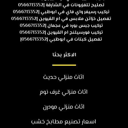
تصليح تلفزيونات في الشارقة |0566713352
تركيب رسيفر واي فاي في ابوظبي |0566713352
تفصيل خزائن ملابس في ام القيوين |0566713352
تركيب جبس بورد في عجمان |0566713352
تركيب فورسيلنج ام القيوين |0566713352
تفصيل كبتات في ابوظبي |0566713352|
الاكثر بحثا
اثاث منزلي حديث
اثاث منزلي غرف نوم
اثاث منزلي مودرن
اسعار تصنيع مطابخ خشب