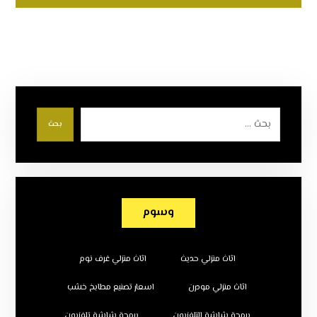
بحث
وسوم
اثاث منزلي حديث
اثاث منزلي غرف نوم
اثاث منزلي مودرن
اسعار تصنيع مطابخ خشب
برمجة شاشة التلفزيون
برمجة شاشة تلفزيون