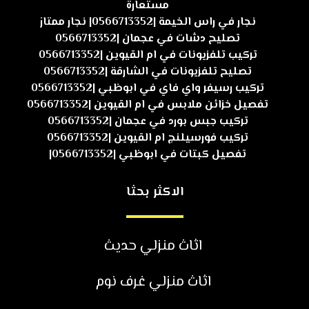
مستعارة
نجار في راس الخيمة |0566713352| نجار ممتاز
تصليح دشات في عجمان |0566713352
تركيب تلفزيونات في ام القيوين |0566713352
تصليح تلفزيونات في الشارقة |0566713352
تركيب رسيفر واي فاي في ابوظبي |0566713352
تفصيل خزائن ملابس في ام القيوين |0566713352
تركيب جبس بورد في عجمان |0566713352
تركيب فورسيلنج ام القيوين |0566713352
تفصيل كبتات في ابوظبي |0566713352|
الاكثر بحثا
اثاث منزلي حديث
اثاث منزلي غرف نوم