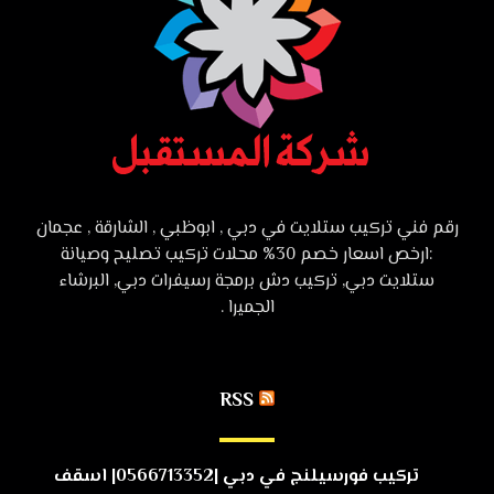
رقم فني تركيب ستلايت في دبي , ابوظبي , الشارقة , عجمان
:ارخص اسعار خصم 30% محلات تركيب تصليح وصيانة
ستلايت دبي, تركيب دش برمجة رسيفرات دبي, البرشاء
الجميرا .
RSS
تركيب فورسيلنج في دبي |0566713352| اسقف