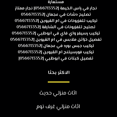
مستعارة
نجار في راس الخيمة |0566713352| نجار ممتاز
تصليح دشات في عجمان |0566713352
تركيب تلفزيونات في ام القيوين |0566713352
تصليح تلفزيونات في الشارقة |0566713352
تركيب رسيفر واي فاي في ابوظبي |0566713352
تفصيل خزائن ملابس في ام القيوين |0566713352
تركيب جبس بورد في عجمان |0566713352
تركيب فورسيلنج ام القيوين |0566713352
تفصيل كبتات في ابوظبي |0566713352|
الاكثر بحثا
اثاث منزلي حديث
اثاث منزلي غرف نوم