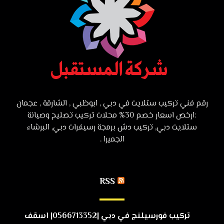
رقم فني تركيب ستلايت في دبي , ابوظبي , الشارقة , عجمان
:ارخص اسعار خصم 30% محلات تركيب تصليح وصيانة
ستلايت دبي, تركيب دش برمجة رسيفرات دبي, البرشاء
الجميرا .
RSS
تركيب فورسيلنج في دبي |0566713352| اسقف