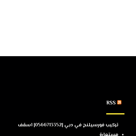
RSS
تركيب فورسيلنج في دبي |0566713352| اسقف
مستعارة