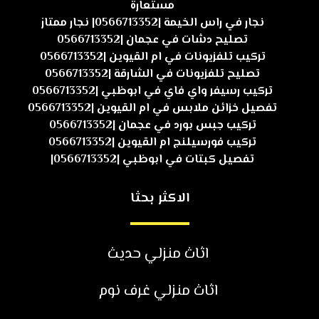
مستعارة
نجار في راس الخيمة |0566713352| نجار ممتاز
تصليح دشات في عجمان |0566713352
تركيب تلفزيونات في ام القيوين |0566713352
تصليح تلفزيونات في الشارقة |0566713352
تركيب رسيفر واي فاي في ابوظبي |0566713352
تفصيل خزائن ملابس في ام القيوين |0566713352
تركيب جبس بورد في عجمان |0566713352
تركيب فورسيلنج ام القيوين |0566713352
تفصيل كبتات في ابوظبي |0566713352|
الاكثر بحثا
اثاث منزلي حديث
اثاث منزلي غرف نوم