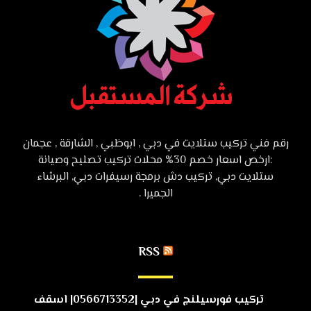
رقم فني تركيب ستلايت في دبي , ابوظبي , الشارقة , عجمان
:ارخص اسعار خصم 30% محلات تركيب تصليح وصيانة
ستلايت دبي, تركيب دش برمجة رسيفرات دبي, البرشاء
الجميرا .
RSS
تركيب فورسيلنج في دبي |0566713352| اسقف