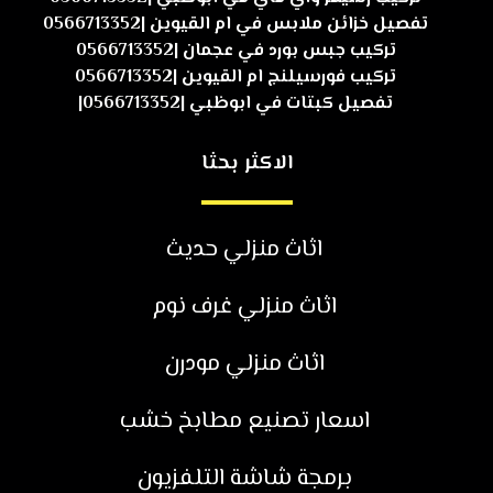
تفصيل خزائن ملابس في ام القيوين |0566713352
تركيب جبس بورد في عجمان |0566713352
تركيب فورسيلنج ام القيوين |0566713352
تفصيل كبتات في ابوظبي |0566713352|
الاكثر بحثا
اثاث منزلي حديث
اثاث منزلي غرف نوم
اثاث منزلي مودرن
اسعار تصنيع مطابخ خشب
برمجة شاشة التلفزيون