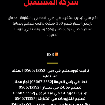
رقم فني تركيب ستلايت في دبي , ابوظبي , الشارقة , عجمان
:ارخص اسعار خصم 30% محلات تركيب تصليح وصيانة
ستلايت دبي, تركيب دش برمجة رسيفرات دبي, البرشاء
الجميرا .
RSS
تركيب فورسيلنج في دبي |0566713352| اسقف
مستعارة
نجار في راس الخيمة |0566713352| نجار ممتاز
تصليح دشات في عجمان |0566713352
تركيب تلفزيونات في ام القيوين |0566713352
تصليح تلفزيونات في الشارقة |0566713352
تركيب رسيفر واي فاي في ابوظبي |0566713352