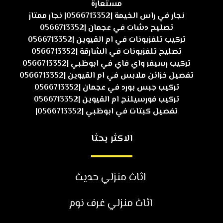
مستعارة
نجار في راس الخيمة |0566713352| نجار ممتاز
تصليح دشات في عجمان |0566713352
تركيب تلفزيونات في ام القيوين |0566713352
تصليح تلفزيونات في الشارقة |0566713352
تركيب رسيفر واي فاي في ابوظبي |0566713352
تفصيل خزائن ملابس في ام القيوين |0566713352
تركيب جبس بورد في عجمان |0566713352
تركيب فورسيلنج ام القيوين |0566713352
تفصيل كبتات في ابوظبي |0566713352|
الاكثر بحثا
اثاث منزلي حديث
اثاث منزلي غرف نوم