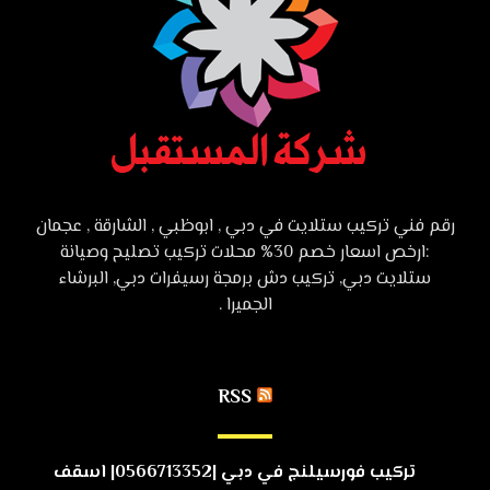
رقم فني تركيب ستلايت في دبي , ابوظبي , الشارقة , عجمان
:ارخص اسعار خصم 30% محلات تركيب تصليح وصيانة
ستلايت دبي, تركيب دش برمجة رسيفرات دبي, البرشاء
الجميرا .
RSS
تركيب فورسيلنج في دبي |0566713352| اسقف