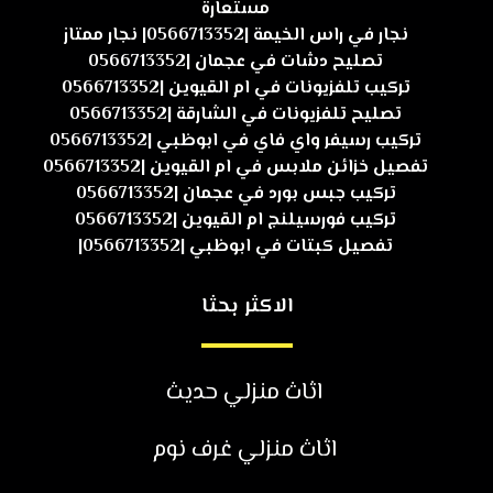
مستعارة
نجار في راس الخيمة |0566713352| نجار ممتاز
تصليح دشات في عجمان |0566713352
تركيب تلفزيونات في ام القيوين |0566713352
تصليح تلفزيونات في الشارقة |0566713352
تركيب رسيفر واي فاي في ابوظبي |0566713352
تفصيل خزائن ملابس في ام القيوين |0566713352
تركيب جبس بورد في عجمان |0566713352
تركيب فورسيلنج ام القيوين |0566713352
تفصيل كبتات في ابوظبي |0566713352|
الاكثر بحثا
اثاث منزلي حديث
اثاث منزلي غرف نوم