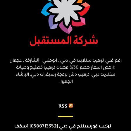
رقم فني تركيب ستلايت في دبي , ابوظبي , الشارقة , عجمان
:ارخص اسعار خصم 30% محلات تركيب تصليح وصيانة
ستلايت دبي, تركيب دش برمجة رسيفرات دبي, البرشاء
الجميرا .
RSS
تركيب فورسيلنج في دبي |0566713352| اسقف