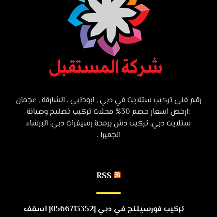
رقم فني تركيب ستلايت في دبي , ابوظبي , الشارقة , عجمان
:ارخص اسعار خصم 30% محلات تركيب تصليح وصيانة
ستلايت دبي, تركيب دش برمجة رسيفرات دبي, البرشاء
الجميرا .
RSS
تركيب فورسيلنج في دبي |0566713352| اسقف