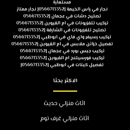
مستعارة
نجار في راس الخيمة |0566713352| نجار ممتاز
تصليح دشات في عجمان |0566713352
تركيب تلفزيونات في ام القيوين |0566713352
تصليح تلفزيونات في الشارقة |0566713352
تركيب رسيفر واي فاي في ابوظبي |0566713352
تفصيل خزائن ملابس في ام القيوين |0566713352
تركيب جبس بورد في عجمان |0566713352
تركيب فورسيلنج ام القيوين |0566713352
تفصيل كبتات في ابوظبي |0566713352|
الاكثر بحثا
اثاث منزلي حديث
اثاث منزلي غرف نوم