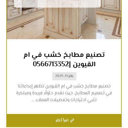
تصنيع مطابخ خشب في ام
القيوين |0566713352
يناير 13, 2025
تصنيع مطابخ خشب في ام القيوين تظهر إبداعاتنا
في تصميم المطابخ، حيث نقدم حلولًا فريدة ومبتكرة
تلبي احتياجات وتفضيلات العملاء. ...
اقرأ أكثر