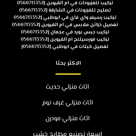
تركيب تلفزيونات في ام القيوين |0566713352
تصليح تلفزيونات في الشارقة |0566713352
تركيب رسيفر واي فاي في ابوظبي |0566713352
تفصيل خزائن ملابس في ام القيوين |0566713352
تركيب جبس بورد في عجمان |0566713352
تركيب فورسيلنج ام القيوين |0566713352
تفصيل كبتات في ابوظبي |0566713352|
الاكثر بحثا
اثاث منزلي حديث
اثاث منزلي غرف نوم
اثاث منزلي مودرن
اسعار تصنيع مطابخ خشب