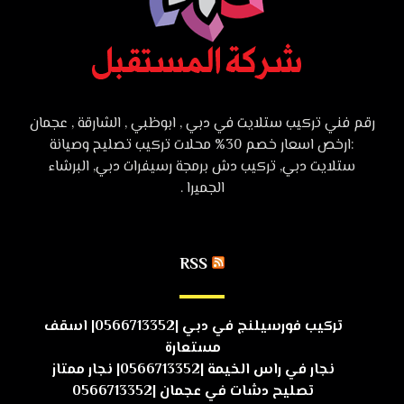
رقم فني تركيب ستلايت في دبي , ابوظبي , الشارقة , عجمان
:ارخص اسعار خصم 30% محلات تركيب تصليح وصيانة
ستلايت دبي, تركيب دش برمجة رسيفرات دبي, البرشاء
الجميرا .
RSS
تركيب فورسيلنج في دبي |0566713352| اسقف
مستعارة
نجار في راس الخيمة |0566713352| نجار ممتاز
تصليح دشات في عجمان |0566713352