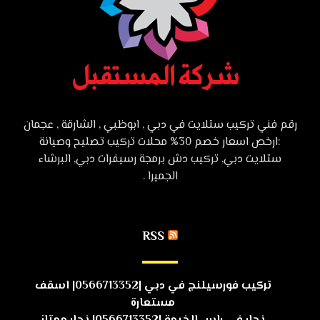
رقم فني تركيب ستلايت في دبي , ابوظبي , الشارقة , عجمان
:ارخص اسعار خصم 30% محلات تركيب تصليح وصيانة
ستلايت دبي, تركيب دش برمجة رسيفرات دبي, البرشاء
الجميرا .
RSS
تركيب فورسيلنج في دبي |0566713352| اسقف
مستعارة