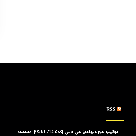
RSS
تركيب فورسيلنج في دبي |0566713352| اسقف