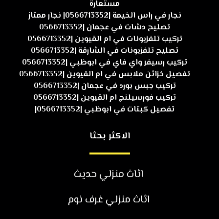
مستعارة
نجار في راس الخيمة |0566713352| نجار ممتاز
تصليح دشات في عجمان |0566713352
تركيب تلفزيونات في ام القيوين |0566713352
تصليح تلفزيونات في الشارقة |0566713352
تركيب رسيفر واي فاي في ابوظبي |0566713352
تفصيل خزائن ملابس في ام القيوين |0566713352
تركيب جبس بورد في عجمان |0566713352
تركيب فورسيلنج ام القيوين |0566713352
تفصيل كبتات في ابوظبي |0566713352|
الاكثر بحثا
اثاث منزلي حديث
اثاث منزلي غرف نوم