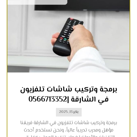
برمجة وتركيب شاشات تلفزيون
في الشارقة |0566713352
يناير 13, 2025
برمجة وتركيب شاشات تلفزيون في الشارقة فريقنا
مؤهل ومدرب تدريباً عالياً، ونحن نستخدم أحدث