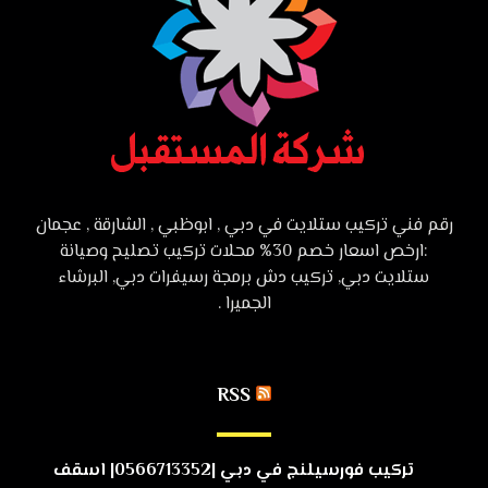
رقم فني تركيب ستلايت في دبي , ابوظبي , الشارقة , عجمان
:ارخص اسعار خصم 30% محلات تركيب تصليح وصيانة
ستلايت دبي, تركيب دش برمجة رسيفرات دبي, البرشاء
الجميرا .
RSS
تركيب فورسيلنج في دبي |0566713352| اسقف