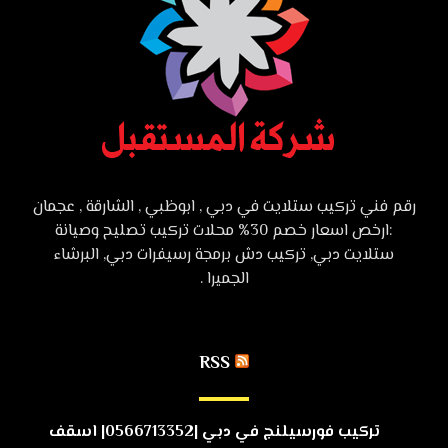
رقم فني تركيب ستلايت في دبي , ابوظبي , الشارقة , عجمان
:ارخص اسعار خصم 30% محلات تركيب تصليح وصيانة
ستلايت دبي, تركيب دش برمجة رسيفرات دبي, البرشاء
الجميرا .
RSS
تركيب فورسيلنج في دبي |0566713352| اسقف