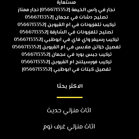
مستعارة
نجار في راس الخيمة |0566713352| نجار ممتاز
تصليح دشات في عجمان |0566713352
تركيب تلفزيونات في ام القيوين |0566713352
تصليح تلفزيونات في الشارقة |0566713352
تركيب رسيفر واي فاي في ابوظبي |0566713352
تفصيل خزائن ملابس في ام القيوين |0566713352
تركيب جبس بورد في عجمان |0566713352
تركيب فورسيلنج ام القيوين |0566713352
تفصيل كبتات في ابوظبي |0566713352|
الاكثر بحثا
اثاث منزلي حديث
اثاث منزلي غرف نوم