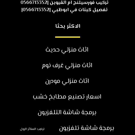
تركيب فورسيلنج ام القيوين |0566713352
تفصيل كبتات في ابوظبي |0566713352|
الاكثر بحثا
اثاث منزلي حديث
اثاث منزلي غرف نوم
اثاث منزلي مودرن
اسعار تصنيع مطابخ خشب
برمجة شاشة التلفزيون
برمجة شاشة تلفزيون
تركيب الستائر الرول