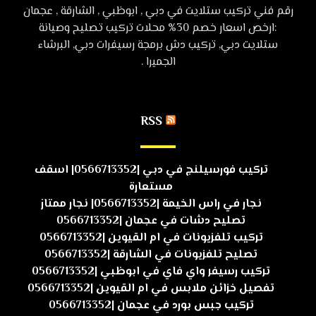
رقم فني تركيب ستلايت في دبي , ابوظبي , الشارقة , عجمان
:ارخص اسعار خصم 30% محلات تركيب تصليح وصيانة
ستلايت دبي, تركيب دش برمجة رسيفرات دبي, البرشاء
الجميرا .
RSS
تركيب فورسيلنج في دبي |0566713352| اسقف
مستعارة
نجار في راس الخيمة |0566713352| نجار ممتاز
تصليح دشات في عجمان |0566713352
تركيب تلفزيونات في ام القيوين |0566713352
تصليح تلفزيونات في الشارقة |0566713352
تركيب رسيفر واي فاي في ابوظبي |0566713352
تفصيل خزائن ملابس في ام القيوين |0566713352
تركيب جبس بورد في عجمان |0566713352