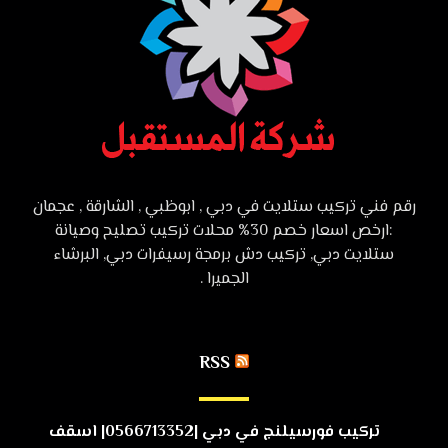
رقم فني تركيب ستلايت في دبي , ابوظبي , الشارقة , عجمان
:ارخص اسعار خصم 30% محلات تركيب تصليح وصيانة
ستلايت دبي, تركيب دش برمجة رسيفرات دبي, البرشاء
الجميرا .
RSS
تركيب فورسيلنج في دبي |0566713352| اسقف