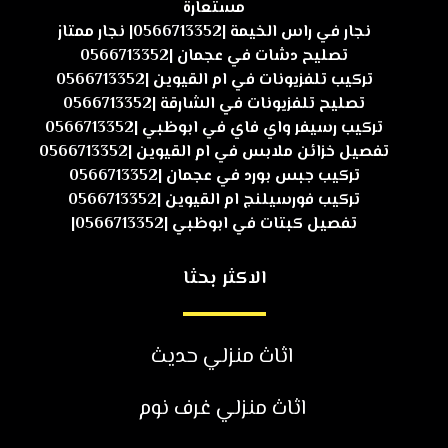
مستعارة
نجار في راس الخيمة |0566713352| نجار ممتاز
تصليح دشات في عجمان |0566713352
تركيب تلفزيونات في ام القيوين |0566713352
تصليح تلفزيونات في الشارقة |0566713352
تركيب رسيفر واي فاي في ابوظبي |0566713352
تفصيل خزائن ملابس في ام القيوين |0566713352
تركيب جبس بورد في عجمان |0566713352
تركيب فورسيلنج ام القيوين |0566713352
تفصيل كبتات في ابوظبي |0566713352|
الاكثر بحثا
اثاث منزلي حديث
اثاث منزلي غرف نوم