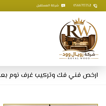
0566713352
شركة المستقبل
ارخص ‏فني فك وتركيب غرف نوم بع