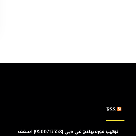
RSS
تركيب فورسيلنج في دبي |0566713352| اسقف