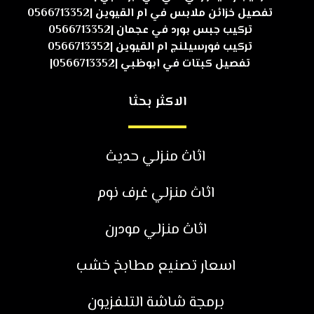
تفصيل خزائن ملابس في ام القيوين |0566713352
تركيب جبس بورد في عجمان |0566713352
تركيب فورسيلنج ام القيوين |0566713352
تفصيل كبتات في ابوظبي |0566713352|
الاكثر بحثا
اثاث منزلي حديث
اثاث منزلي غرف نوم
اثاث منزلي مودرن
اسعار تصنيع مطابخ خشب
برمجة شاشة التلفزيون