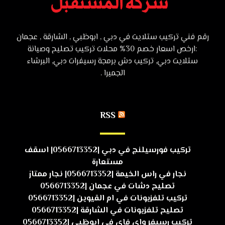
رقم فني تركيب ستلايت في دبي , ابوظبي , الشارقة , عجمان
:ارخص اسعار خصم 30% محلات تركيب تصليح وصيانة
ستلايت دبي, تركيب دش برمجة رسيفرات دبي, البرشاء
الجميرا .
RSS
تركيب فورسيلنج في دبي |0566713352| اسقف
مستعارة
نجار في راس الخيمة |0566713352| نجار ممتاز
تصليح دشات في عجمان |0566713352
تركيب تلفزيونات في ام القيوين |0566713352
تصليح تلفزيونات في الشارقة |0566713352
تركيب رسيفر واي فاي في ابوظبي |0566713352