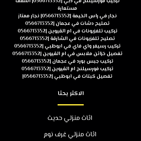
تركيب فورسيلنج في دبي |0566713352| اسقف
مستعارة
نجار في راس الخيمة |0566713352| نجار ممتاز
تصليح دشات في عجمان |0566713352
تركيب تلفزيونات في ام القيوين |0566713352
تصليح تلفزيونات في الشارقة |0566713352
تركيب رسيفر واي فاي في ابوظبي |0566713352
تفصيل خزائن ملابس في ام القيوين |0566713352
تركيب جبس بورد في عجمان |0566713352
تركيب فورسيلنج ام القيوين |0566713352
تفصيل كبتات في ابوظبي |0566713352|
الاكثر بحثا
اثاث منزلي حديث
اثاث منزلي غرف نوم