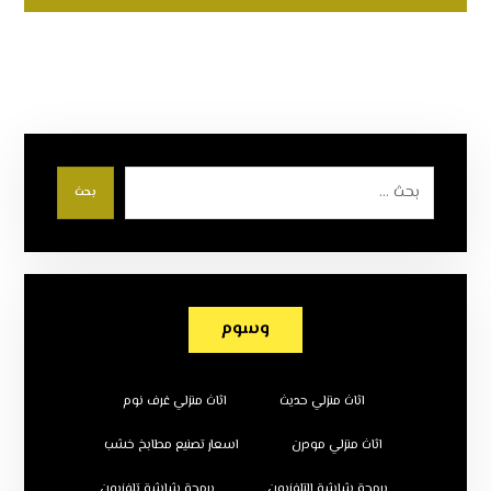
بحث
وسوم
اثاث منزلي حديث
اثاث منزلي غرف نوم
اثاث منزلي مودرن
اسعار تصنيع مطابخ خشب
برمجة شاشة التلفزيون
برمجة شاشة تلفزيون