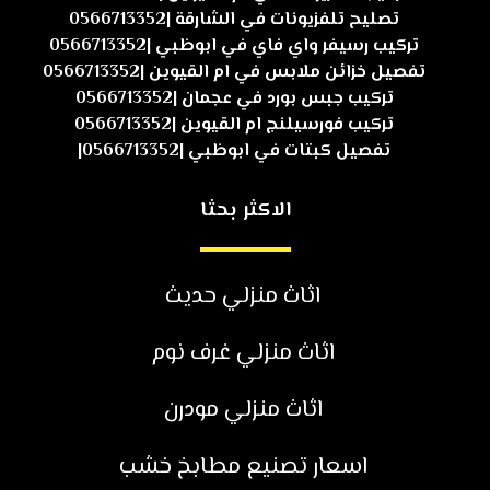
تصليح تلفزيونات في الشارقة |0566713352
تركيب رسيفر واي فاي في ابوظبي |0566713352
تفصيل خزائن ملابس في ام القيوين |0566713352
تركيب جبس بورد في عجمان |0566713352
تركيب فورسيلنج ام القيوين |0566713352
تفصيل كبتات في ابوظبي |0566713352|
الاكثر بحثا
اثاث منزلي حديث
اثاث منزلي غرف نوم
اثاث منزلي مودرن
اسعار تصنيع مطابخ خشب