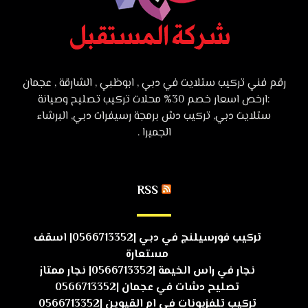
رقم فني تركيب ستلايت في دبي , ابوظبي , الشارقة , عجمان
:ارخص اسعار خصم 30% محلات تركيب تصليح وصيانة
ستلايت دبي, تركيب دش برمجة رسيفرات دبي, البرشاء
الجميرا .
RSS
تركيب فورسيلنج في دبي |0566713352| اسقف
مستعارة
نجار في راس الخيمة |0566713352| نجار ممتاز
تصليح دشات في عجمان |0566713352
تركيب تلفزيونات في ام القيوين |0566713352