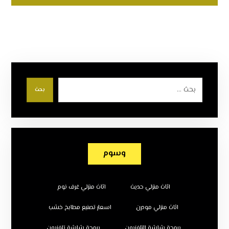
بحث
وسوم
اثاث منزلي حديث
اثاث منزلي غرف نوم
اثاث منزلي مودرن
اسعار تصنيع مطابخ خشب
برمجة شاشة التلفزيون
برمجة شاشة تلفزيون