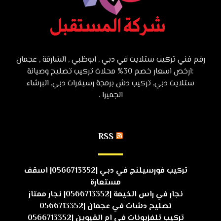
رقم فني تركيب ستلايت في دبي , ابوظبي , الشارقة , عجمان
:ارخص اسعار خصم 30% محلات تركيب تصليح وصيانة
ستلايت دبي, تركيب دش برمجة رسيفرات دبي, البرشاء
الجميرا .
RSS
تركيب فورسيلنج في دبي |0566713352| اسقف
مستعارة
نجار في راس الخيمة |0566713352| نجار ممتاز
تصليح دشات في عجمان |0566713352
تركيب تلفزيونات في ام القيوين |0566713352