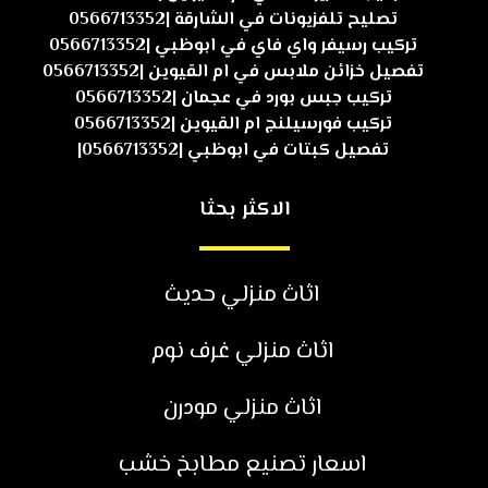
تصليح تلفزيونات في الشارقة |0566713352
تركيب رسيفر واي فاي في ابوظبي |0566713352
تفصيل خزائن ملابس في ام القيوين |0566713352
تركيب جبس بورد في عجمان |0566713352
تركيب فورسيلنج ام القيوين |0566713352
تفصيل كبتات في ابوظبي |0566713352|
الاكثر بحثا
اثاث منزلي حديث
اثاث منزلي غرف نوم
اثاث منزلي مودرن
اسعار تصنيع مطابخ خشب