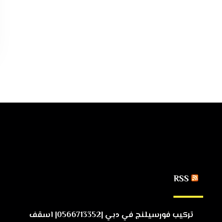
RSS
تركيب فورسيلنج في دبي |0566713352| اسقف