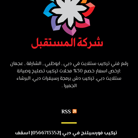
رقم فني تركيب ستلايت في دبي , ابوظبي , الشارقة , عجمان
:ارخص اسعار خصم 30% محلات تركيب تصليح وصيانة
ستلايت دبي, تركيب دش برمجة رسيفرات دبي, البرشاء
الجميرا .
RSS
تركيب فورسيلنج في دبي |0566713352| اسقف