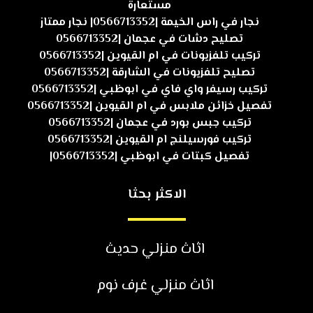
مستعارة
نجار في راس الخيمة |0566713352| نجار ممتاز
تصليح دشات في عجمان |0566713352
تركيب تلفزيونات في ام القيوين |0566713352
تصليح تلفزيونات في الشارقة |0566713352
تركيب رسيفر واي فاي في ابوظبي |0566713352
تفصيل خزائن ملابس في ام القيوين |0566713352
تركيب جبس بورد في عجمان |0566713352
تركيب فورسيلنج ام القيوين |0566713352
تفصيل كبتات في ابوظبي |0566713352|
الاكثر بحثا
اثاث منزلي حديث
اثاث منزلي غرف نوم