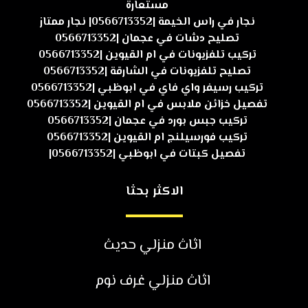
مستعارة
نجار في راس الخيمة |0566713352| نجار ممتاز
تصليح دشات في عجمان |0566713352
تركيب تلفزيونات في ام القيوين |0566713352
تصليح تلفزيونات في الشارقة |0566713352
تركيب رسيفر واي فاي في ابوظبي |0566713352
تفصيل خزائن ملابس في ام القيوين |0566713352
تركيب جبس بورد في عجمان |0566713352
تركيب فورسيلنج ام القيوين |0566713352
تفصيل كبتات في ابوظبي |0566713352|
الاكثر بحثا
اثاث منزلي حديث
اثاث منزلي غرف نوم