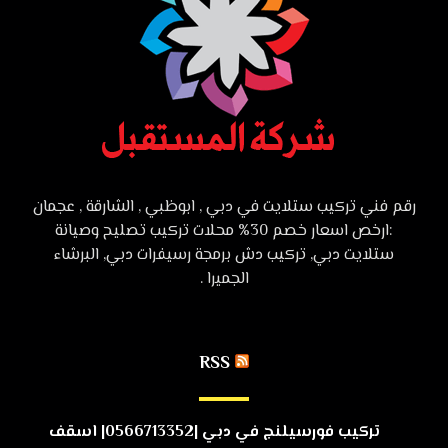
رقم فني تركيب ستلايت في دبي , ابوظبي , الشارقة , عجمان
:ارخص اسعار خصم 30% محلات تركيب تصليح وصيانة
ستلايت دبي, تركيب دش برمجة رسيفرات دبي, البرشاء
الجميرا .
RSS
تركيب فورسيلنج في دبي |0566713352| اسقف