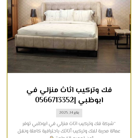
فك وتركيب اثاث منزلي في
ابوظبي |0566713352
يناير 14, 2025
“شركة فك وتركيب اثاث منزلي في ابوظبي توفر
عمالة مدربة لفك وتركيب أثاثك باحترافية كاملة ونقل