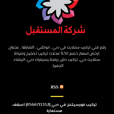
رقم فني تركيب ستلايت في دبي , ابوظبي , الشارقة , عجمان
:ارخص اسعار خصم 30% محلات تركيب تصليح وصيانة
ستلايت دبي, تركيب دش برمجة رسيفرات دبي, البرشاء
الجميرا .
RSS
تركيب فورسيلنج في دبي |0566713352| اسقف
مستعارة