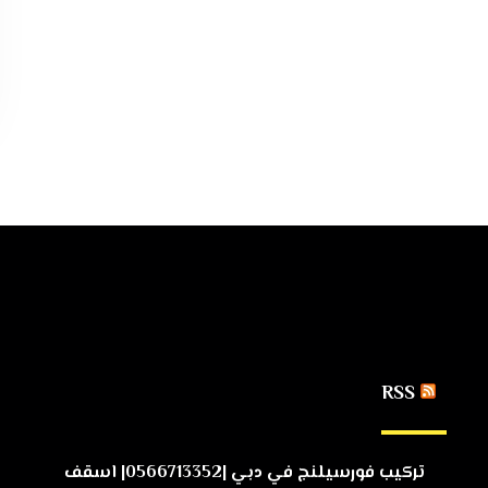
RSS
تركيب فورسيلنج في دبي |0566713352| اسقف