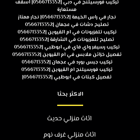
تركيب فورسيلنج في دبي |0566713352| اسقف
مستعارة
نجار في راس الخيمة |0566713352| نجار ممتاز
تصليح دشات في عجمان |0566713352
تركيب تلفزيونات في ام القيوين |0566713352
تصليح تلفزيونات في الشارقة |0566713352
تركيب رسيفر واي فاي في ابوظبي |0566713352
تفصيل خزائن ملابس في ام القيوين |0566713352
تركيب جبس بورد في عجمان |0566713352
تركيب فورسيلنج ام القيوين |0566713352
تفصيل كبتات في ابوظبي |0566713352|
الاكثر بحثا
اثاث منزلي حديث
اثاث منزلي غرف نوم