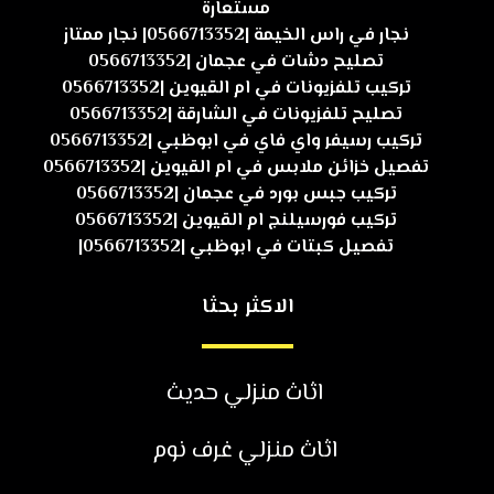
مستعارة
نجار في راس الخيمة |0566713352| نجار ممتاز
تصليح دشات في عجمان |0566713352
تركيب تلفزيونات في ام القيوين |0566713352
تصليح تلفزيونات في الشارقة |0566713352
تركيب رسيفر واي فاي في ابوظبي |0566713352
تفصيل خزائن ملابس في ام القيوين |0566713352
تركيب جبس بورد في عجمان |0566713352
تركيب فورسيلنج ام القيوين |0566713352
تفصيل كبتات في ابوظبي |0566713352|
الاكثر بحثا
اثاث منزلي حديث
اثاث منزلي غرف نوم