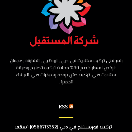
رقم فني تركيب ستلايت في دبي , ابوظبي , الشارقة , عجمان
:ارخص اسعار خصم 30% محلات تركيب تصليح وصيانة
ستلايت دبي, تركيب دش برمجة رسيفرات دبي, البرشاء
الجميرا .
RSS
تركيب فورسيلنج في دبي |0566713352| اسقف