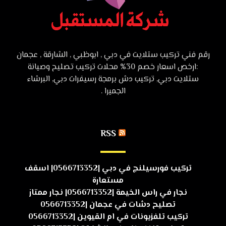
رقم فني تركيب ستلايت في دبي , ابوظبي , الشارقة , عجمان
:ارخص اسعار خصم 30% محلات تركيب تصليح وصيانة
ستلايت دبي, تركيب دش برمجة رسيفرات دبي, البرشاء
الجميرا .
RSS
تركيب فورسيلنج في دبي |0566713352| اسقف
مستعارة
نجار في راس الخيمة |0566713352| نجار ممتاز
تصليح دشات في عجمان |0566713352
تركيب تلفزيونات في ام القيوين |0566713352