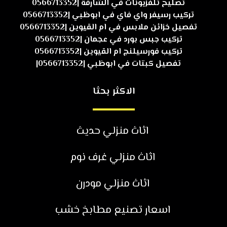
تصليح تلفزيونات في الشارقة |0566713352
تركيب رسيفر واي فاي في ابوظبي |0566713352
تفصيل خزائن ملابس في ام القيوين |0566713352
تركيب جبس بورد في عجمان |0566713352
تركيب فورسيلنج ام القيوين |0566713352
تفصيل كبتات في ابوظبي |0566713352|
الاكثر بحثا
اثاث منزلي حديث
اثاث منزلي غرف نوم
اثاث منزلي مودرن
اسعار تصنيع مطابخ خشب