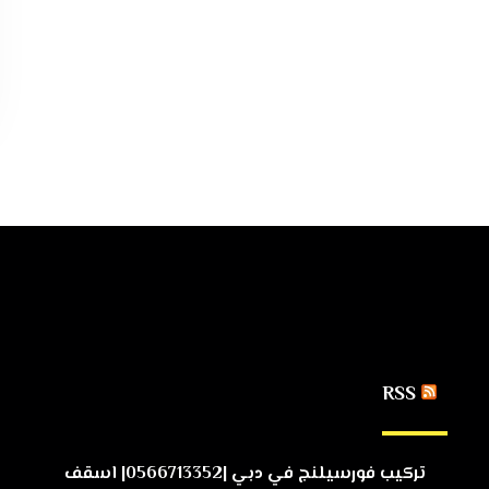
RSS
تركيب فورسيلنج في دبي |0566713352| اسقف