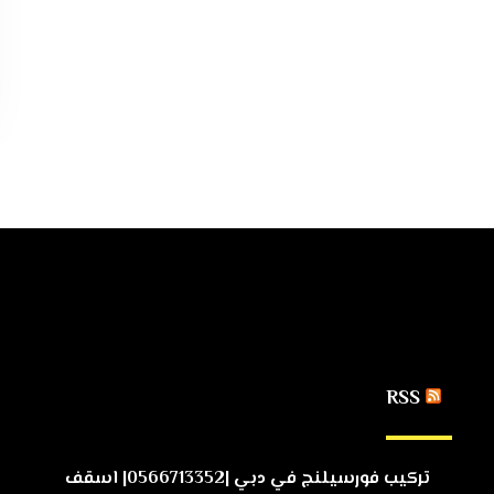
RSS
تركيب فورسيلنج في دبي |0566713352| اسقف