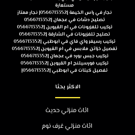
مستعارة
نجار في راس الخيمة |0566713352| نجار ممتاز
تصليح دشات في عجمان |0566713352
تركيب تلفزيونات في ام القيوين |0566713352
تصليح تلفزيونات في الشارقة |0566713352
تركيب رسيفر واي فاي في ابوظبي |0566713352
تفصيل خزائن ملابس في ام القيوين |0566713352
تركيب جبس بورد في عجمان |0566713352
تركيب فورسيلنج ام القيوين |0566713352
تفصيل كبتات في ابوظبي |0566713352|
الاكثر بحثا
اثاث منزلي حديث
اثاث منزلي غرف نوم