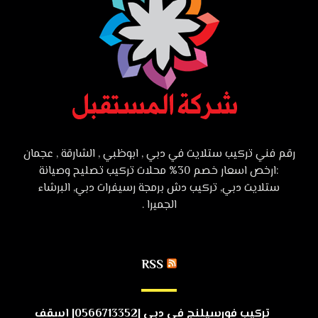
رقم فني تركيب ستلايت في دبي , ابوظبي , الشارقة , عجمان
:ارخص اسعار خصم 30% محلات تركيب تصليح وصيانة
ستلايت دبي, تركيب دش برمجة رسيفرات دبي, البرشاء
الجميرا .
RSS
تركيب فورسيلنج في دبي |0566713352| اسقف