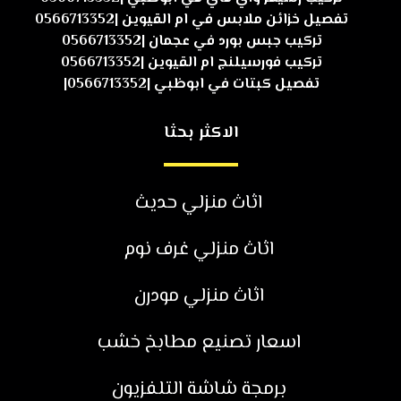
تفصيل خزائن ملابس في ام القيوين |0566713352
تركيب جبس بورد في عجمان |0566713352
تركيب فورسيلنج ام القيوين |0566713352
تفصيل كبتات في ابوظبي |0566713352|
الاكثر بحثا
اثاث منزلي حديث
اثاث منزلي غرف نوم
اثاث منزلي مودرن
اسعار تصنيع مطابخ خشب
برمجة شاشة التلفزيون