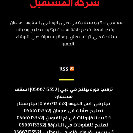
رقم فني تركيب ستلايت في دبي , ابوظبي , الشارقة , عجمان
:ارخص اسعار خصم 30% محلات تركيب تصليح وصيانة
ستلايت دبي, تركيب دش برمجة رسيفرات دبي, البرشاء
الجميرا .
RSS
تركيب فورسيلنج في دبي |0566713352| اسقف
مستعارة
نجار في راس الخيمة |0566713352| نجار ممتاز
تصليح دشات في عجمان |0566713352
تركيب تلفزيونات في ام القيوين |0566713352
تصليح تلفزيونات في الشارقة |0566713352
تركيب رسيفر واي فاي في ابوظبي |0566713352